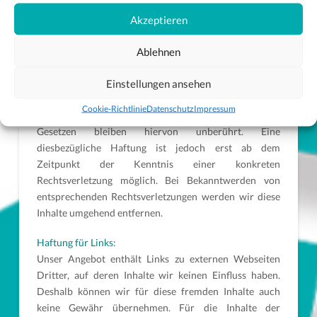
eigene Inhalte auf diesen Seiten nach den allgemeinen
Gesetzen verantwortlich. Nach §§ 8 bis 10 TMG sind
Akzeptieren
wir als Dienstanbieter jedoch nicht verpflichtet,
übermittelte oder gespeicherte fremde Informationen
Ablehnen
zu überwachen oder nach Umständen zu forschen, die
Einstellungen ansehen
auf eine rechtswidrige Tätigkeit hinweisen.
Verpflichtungen zur Entfernung oder Sperrung der
Cookie-Richtlinie
Datenschutz
Impressum
Nutzung von Informationen nach den allgemeinen
Gesetzen bleiben hiervon unberührt. Eine
diesbezügliche Haftung ist jedoch erst ab dem
Zeitpunkt der Kenntnis einer konkreten
Rechtsverletzung möglich. Bei Bekanntwerden von
entsprechenden Rechtsverletzungen werden wir diese
Inhalte umgehend entfernen.
Haftung für Links:
Unser Angebot enthält Links zu externen Webseiten
Dritter, auf deren Inhalte wir keinen Einfluss haben.
Deshalb können wir für diese fremden Inhalte auch
keine Gewähr übernehmen. Für die Inhalte der