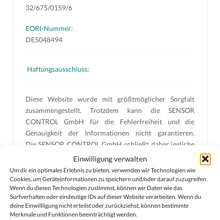
32/675/0159/6
EORI-Nummer:
DE5048494
Haftungsausschluss:
Diese Website wurde mit größtmöglicher Sorgfalt
zusammengestellt. Trotzdem kann die SENSOR
CONTROL GmbH für die Fehlerfreiheit und die
Genauigkeit der Informationen nicht garantieren.
Die SENSOR CONTROL GmbH schließt daher jegliche
Haftung für Schäden, die direkt oder indirekt aus der
Einwilligung verwalten
Benutzung dieser Website entstehen, aus, soweit diese
Um dir ein optimales Erlebnis zu bieten, verwenden wir Technologien wie
nicht auf Vorsatz oder grober Fahrlässigkeit beruhen.
Cookies, um Geräteinformationen zu speichern und/oder darauf zuzugreifen.
Wenn du diesen Technologien zustimmst, können wir Daten wie das
Surfverhalten oder eindeutige IDs auf dieser Website verarbeiten. Wenn du
Haftung für Inhalte:
deine Einwillligung nicht erteilst oder zurückziehst, können bestimmte
Als Dienstanbieter sind wir gemäß § 7 Abs.1 TMG für
Merkmale und Funktionen beeinträchtigt werden.